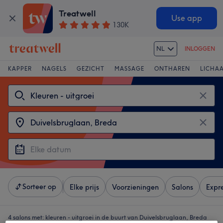
Treatwell
Use app
130K
NL
INLOGGEN
KAPPER
NAGELS
GEZICHT
MASSAGE
ONTHAREN
LICHA
Sorteer op
Elke prijs
Voorzieningen
Salons
Expr
4 salons met:
kleuren - uitgroei in de buurt van Duivelsbruglaan, Breda