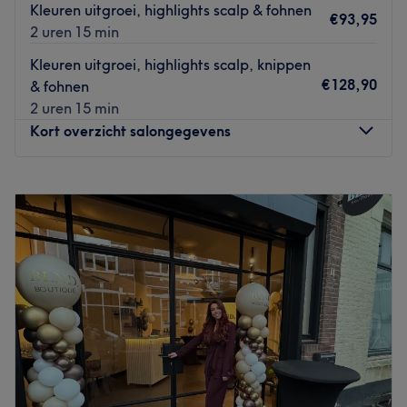
Kleuren uitgroei, highlights scalp & fohnen
€93,95
2 uren 15 min
Kleuren uitgroei, highlights scalp, knippen
€128,90
& fohnen
2 uren 15 min
Kort overzicht salongegevens
Maandag
Gesloten
Dinsdag
09:00
–
17:00
Woensdag
13:00
–
21:00
Donderdag
09:00
–
18:00
Vrijdag
09:00
–
18:00
Zaterdag
09:00
–
12:00
Zondag
Gesloten
Luxurywith Hair is een professionele salon gevestigd in
Breda. Kapper Sanne is gespecialiseerd in highlights,
kleuren en knippen. Ze hecht grote waarde aan jouw