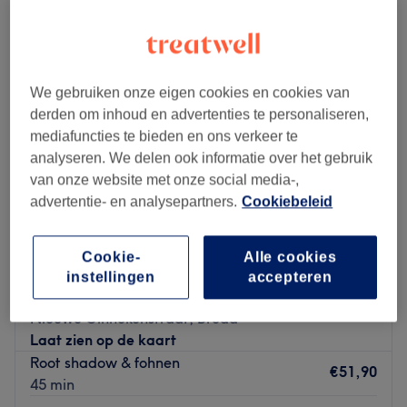
We gebruiken onze eigen cookies en cookies van
derden om inhoud en advertenties te personaliseren,
mediafuncties te bieden en ons verkeer te
analyseren. We delen ook informatie over het gebruik
van onze website met onze social media-,
advertentie- en analysepartners.
Cookiebeleid
Cookie-
Alle cookies
Luxury with Hair
instellingen
accepteren
4,9
216 reviews
Nieuwe Ginnekenstraat, Breda
Laat zien op de kaart
Root shadow & fohnen
€51,90
45 min