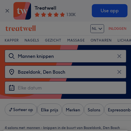
Treatwell
Use app
130K
NL
INLOGGEN
KAPPER
NAGELS
GEZICHT
MASSAGE
ONTHAREN
LICHA
Sorteer op
Elke prijs
Merken
Salons
Expresaanb
4 salons met:
mannen - knippen in de buurt van Bazeldonk, Den Bosch