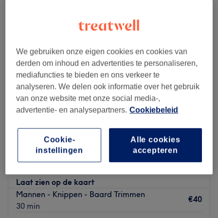
We gebruiken onze eigen cookies en cookies van
derden om inhoud en advertenties te personaliseren,
mediafuncties te bieden en ons verkeer te
analyseren. We delen ook informatie over het gebruik
van onze website met onze social media-,
advertentie- en analysepartners.
Cookiebeleid
Cookie-
Alle cookies
Infinity Barbers
instellingen
accepteren
4,8
2216 reviews
Den Bosch-Centrum, Den Bosch
Laat zien op de kaart
Mannen - Knippen - Baard Trimmen
€40
30 min