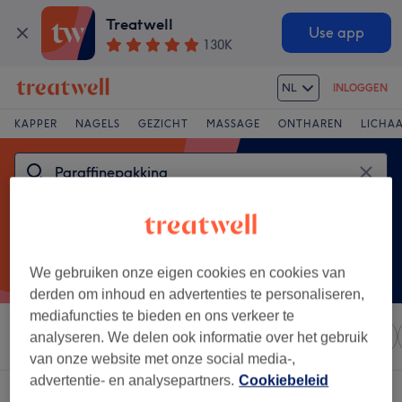
Treatwell
Use app
130K
NL
INLOGGEN
KAPPER
NAGELS
GEZICHT
MASSAGE
ONTHAREN
LICHA
We gebruiken onze eigen cookies en cookies van
derden om inhoud en advertenties te personaliseren,
mediafuncties te bieden en ons verkeer te
Sorteer op
Elke prijs
Salons
Expresaanbiedingen
analyseren. We delen ook informatie over het gebruik
van onze website met onze social media-,
advertentie- en analysepartners.
Cookiebeleid
Een salon met:
paraffinepakking in Dukenburg, Nijmegen