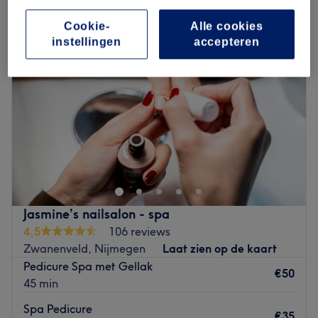
Cookie-
Alle cookies
instellingen
accepteren
Jasmine’s nailsalon - spa
4,5
106 reviews
Zwanenveld, Nijmegen
Laat zien op de kaart
Pedicure Spa met Gellak
€50
45 min
Spa Pedicure
€35