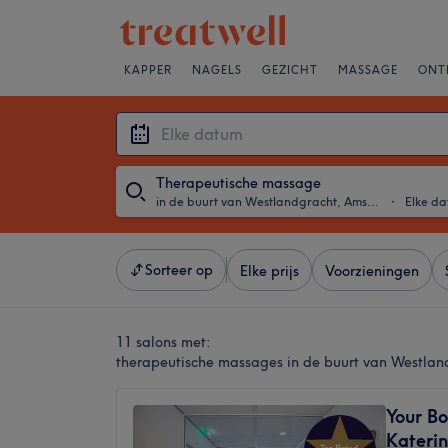
KAPPER
NAGELS
GEZICHT
MASSAGE
ONT
Therapeutische massage
in de buurt van Westlandgracht, Amsterdam
・
Elke d
Sorteer op
Elke prijs
Voorzieningen
11 salons met:
therapeutische massages in de buurt van Westla
Your Bo
Kateri