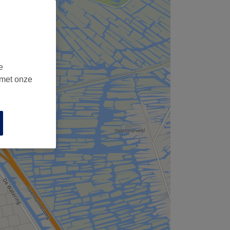
,
e
 met onze