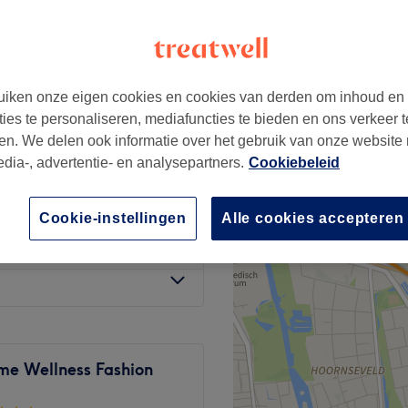
185 reviews
s, Amsterdam
ssalon
iken onze eigen cookies en cookies van derden om inhoud en
ties te personaliseren, mediafuncties te bieden en ons verkeer t
 min.
vanaf
€90
en. We delen ook informatie over het gebruik van onze website
edia-, advertentie- en analysepartners.
Cookiebeleid
€85
Cookie-instellingen
Alle cookies accepteren
€125
me Wellness Fashion