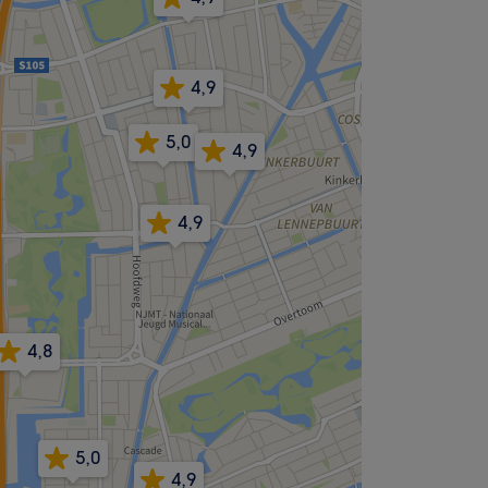
4,9
5,0
4,9
4,9
4,8
5,0
4,9