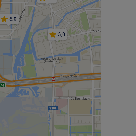
5,0
5,0