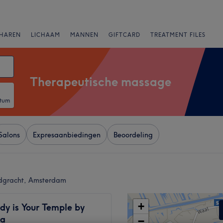
HAREN
LICHAAM
MANNEN
GIFTCARD
TREATMENT FILES
Therapeutische massage
atum
Salons
Expresaanbiedingen
Beoordeling
ndgracht, Amsterdam
+
dy is Your Temple by
na
−