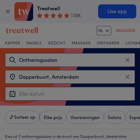
Treatwell
Use app
130K
NL
INLOGGEN
KAPPER
NAGELS
GEZICHT
MASSAGE
ONTHAREN
LICHA
Sorteer op
Elke prijs
Voorzieningen
Salons
Expr
Kies uit 7
ontharingssalons in de buurt van Dapperbuurt, Amsterdam