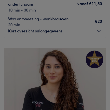
Go to venue
vanaf
€11,50
onderlichaam
10 min - 30 min
Wax en tweezing - wenkbrauwen
€20
20 min
Kort overzicht salongegevens
Maandag
10:00
–
20:00
Dinsdag
10:00
–
18:00
Woensdag
10:00
–
18:00
Donderdag
10:00
–
21:00
Vrijdag
10:00
–
18:00
Zaterdag
10:00
–
17:00
Zondag
Gesloten
Bij ontharingssalon
Bee’s op de Commelinstraat
in
Amsterdam kun je terecht voor waxbehandelingen, een
spray tan en diverse wenkbrauwbehandelingen.