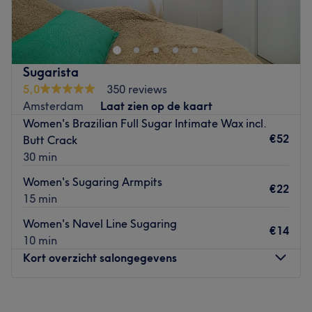
Amsterdam - is een kapsalon waar je ook terecht kunt
voor waxen. Of je nu gaat voor knippen, kleuren of een
permanent: het ervaren en vakkundige team voert elke
behandeling zorgvuldig uit. Er wordt altijd geluisterd
Sugarista
naar je wensen, waardoor je dus standaard een
5,0
350 reviews
behandeling op maat krijgt. In de salon hangt een
Amsterdam
Laat zien op de kaart
gemoedelijke sfeer, daardoor voel je je gelijk thuis. Voor
Women's Brazilian Full Sugar Intimate Wax incl.
welke treatment je ook gaat: je verlaat de salon
€52
Butt Crack
tevreden.
30 min
Goed om te weten: je kunt alleen contant betalen in de
Women's Sugaring Armpits
salon.
€22
15 min
Go to venue
Women's Navel Line Sugaring
€14
10 min
Kort overzicht salongegevens
Maandag
10:00
–
20:00