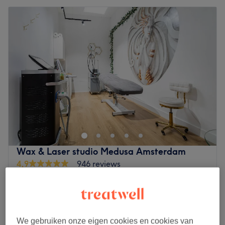
Wax & Laser studio Medusa Amsterdam
4,9
946 reviews
Amsterdam-Centrum, Amsterdam
Laat zien op de kaart
€5
Hair removal Intake gesprek/Intake interview
20 min
€20
We gebruiken onze eigen cookies en cookies van