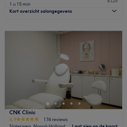
€129
1 u 15 min
haargroeibehandelingen
Kort overzicht salongegevens
Gebruikte merken en producten: Dermapen 4, Lira
Clinical, Skintech en de exclusieve Dermatique-
Maandag
Gesloten
productlijn.
Dinsdag
09:00
–
16:30
Go to venue
Woensdag
14:00
–
17:30
Donderdag
10:00
–
17:30
Vrijdag
Gesloten
Zaterdag
10:00
–
17:00
Zondag
14:00
–
17:00
Bij Queen’s Glow in Hoofddorp geef ik (Angie) je met
liefde professionele gezichtsbehandelingen,
huidverbetering en ontspanning op maat. Ik werk alleen,
dus jij krijgt altijd mijn volle aandacht. Met fijne
producten en een warme sfeer zorg ik dat jij stralend en
CNK Clinic
verzorgd de deur uitgaat. Je kunt bij mij o.a. terecht voor:
4,9
174 reviews
✔️ Dieptereiniging van het gezicht
Sloterweg, Noord-Holland
Laat zien op de kaart