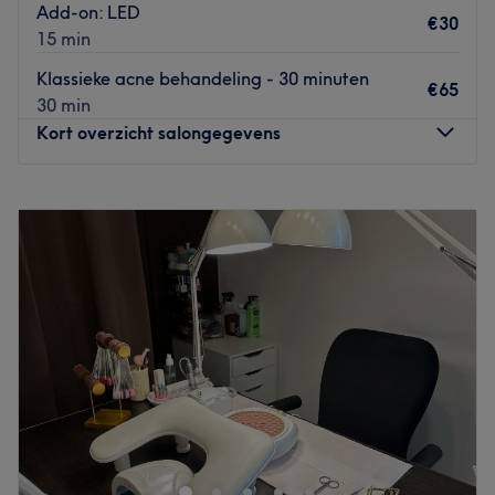
Add-on: LED
€30
15 min
Klassieke acne behandeling - 30 minuten
€65
30 min
Kort overzicht salongegevens
Maandag
10:00
–
16:00
Dinsdag
10:00
–
16:00
Woensdag
10:00
–
16:00
Donderdag
10:00
–
16:00
Vrijdag
10:00
–
16:00
Zaterdag
Gesloten
Zondag
Gesloten
Treatments by ParfumWebshop in Nieuw-Vennep is een
gespecialiseerde huidverbeteringssalon waar
persoonlijke zorg en comfort centraal staan, met als doel
de natuurlijke schoonheid van iedere klant te versterken