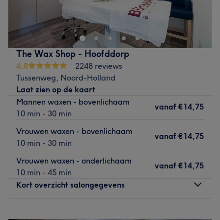
schoonheidsbehandelingen voor het gezicht en lichaam
onder één dak worden uitgevoerd.
Gebruikte merken en producten:
Medik8 voor
huidverzorging, Golden Rose voor make-up (verkoop van
The Wax Shop - Hoofddorp
producten en gratis make-up workshops)
4,8
2248 reviews
Extra voordelen:
Gelegen dicht bij een bushalte
Tussenweg, Noord-Holland
Talen:
Engels, Turks en Nederlands
Laat zien op de kaart
Aangeboden diensten:
Mannen waxen - bovenlichaam
Esthetische behandelingen
vanaf
€14,75
10 min - 30 min
Gewichtsverminderingsapparaten
Laserontharing
Vrouwen waxen - bovenlichaam
vanaf
€14,75
Chemische en klassieke gezichtsbehandelingen
10 min - 30 min
In Nederland unieke apparatuur voor een pijnloze en
Vrouwen waxen - onderlichaam
naadloze facelift, poriënverkleining en acnebehandeling
vanaf
€14,75
10 min - 45 min
in slechts 20 minuten
Kort overzicht salongegevens
Prestaties:
Binnen het team is er een medewerker die de
eerste plaats heeft behaald in Nederland op het gebied
Maandag
09:00
–
22:00
van permanente make-up.