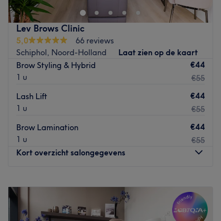
De salon is gelegen naast .., ..
Het team:
Lev Brows Clinic
Persoonlijkheid/ervaring/certificaten.
5,0
66 reviews
Wat we leuk vinden aan de salon:
Schiphol, Noord-Holland
Laat zien op de kaart
Sfeer:
€44
Brow Styling & Hybrid
Gespecialiseerd in:
1 u
€55
Gebruikte merken en producten:
De extra’s: Taal, leuke extra’s/alleen voor vrouwen etc.
€44
Lash Lift
1 u
€55
Go to venue
€44
Brow Lamination
1 u
€55
Kort overzicht salongegevens
Maandag
10:00
–
18:00
Dinsdag
10:00
–
18:00
Woensdag
10:00
–
18:00
Donderdag
10:00
–
21:00