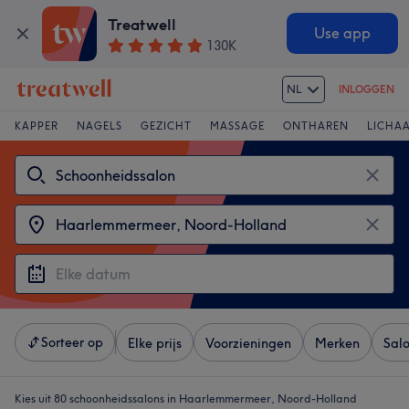
Treatwell
Use app
130K
NL
INLOGGEN
KAPPER
NAGELS
GEZICHT
MASSAGE
ONTHAREN
LICHA
Sorteer op
Elke prijs
Voorzieningen
Merken
Sal
Kies uit 80
schoonheidssalons in Haarlemmermeer, Noord-Holland