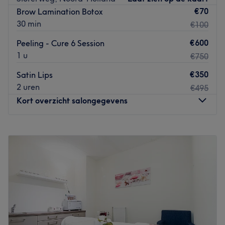
✔️ Microneedling tegen pigment & fijne lijntjes
€70
Brow Lamination Botox
✔️ Mini HIFU voor een liftend effect
30 min
€100
✔️ Hydro Glow behandeling voor een frisse huid.
Boek vandaag nog jouw selfcare moment – je verdient
€600
Peeling - Cure 6 Session
het! 💛
1 u
€750
Go to venue
€350
Satin Lips
2 uren
€495
Kort overzicht salongegevens
Maandag
10:00
–
18:00
Dinsdag
10:00
–
18:00
Woensdag
10:00
–
21:00
Donderdag
10:00
–
20:00
Vrijdag
10:00
–
18:00
Zaterdag
10:00
–
18:00
Zondag
10:00
–
20:00
CNK Clinic
is een esthetisch salon in Badhoevedorp waar