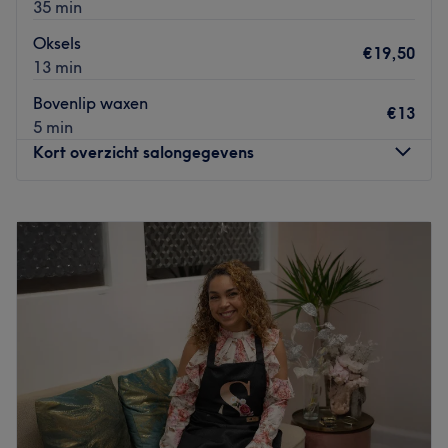
35 min
Oksels
€19,50
13 min
Bovenlip waxen
€13
5 min
Kort overzicht salongegevens
Maandag
13:00
–
18:00
Dinsdag
09:30
–
18:00
Woensdag
09:30
–
18:00
Donderdag
09:30
–
18:00
Vrijdag
09:30
–
18:00
Zaterdag
09:30
–
16:30
Zondag
Gesloten
Welkom in onze esthetische kliniek, waar we
gepersonaliseerde zorg bieden voor elke klant. Wij zijn
specialisten in laserontharing, brazilian waxing,