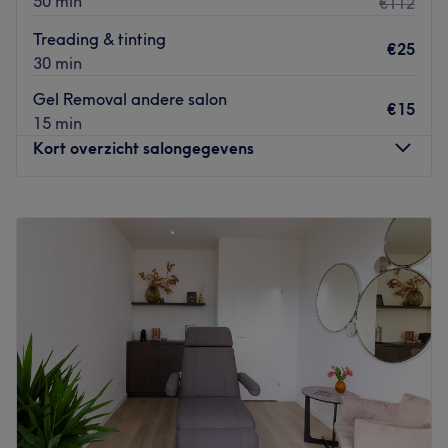
50 min
€112
Treading & tinting
€25
30 min
Gel Removal andere salon
€15
15 min
Kort overzicht salongegevens
Maandag
11:00
–
21:30
Dinsdag
11:00
–
21:30
Woensdag
11:00
–
21:30
Donderdag
11:00
–
21:30
Vrijdag
11:00
–
21:30
Zaterdag
Gesloten
Zondag
Gesloten
(Omschrijving van de salon in een mooie bewoording.)
Dichtstbijzijnde openbaar vervoer: