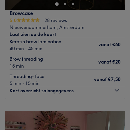
Dichtstbijzijnde openbaar vervoer: Bushalte
Klaprozenweg en meerdere ponten op loopafstand.
Browcase
5,0
28 reviews
Het team: Soraya zit al 10 jaar in het vak en doet er
Nieuwendammerham, Amsterdam
alles aan om jou tevreden te stellen.
Laat zien op de kaart
Wat we leuk vinden aan de salon:
Keratin brow lamination
vanaf
€60
Sfeer: De sfeer in de salon is knus, gezellig en
40 min - 45 min
ontspannen.
Brow threading
Gespecialiseerd in: huidverbetering
vanaf
€20
15 min
Gebruikte merken en producten: Image Skincare.
De extra’s: Een gratis drankje en huidadvies.
Threading- face
vanaf
€7,50
Go to venue
5 min - 15 min
Kort overzicht salongegevens
Maandag
12:00
–
20:00
Dinsdag
11:00
–
19:00
Woensdag
11:00
–
19:00
Donderdag
11:00
–
19:00