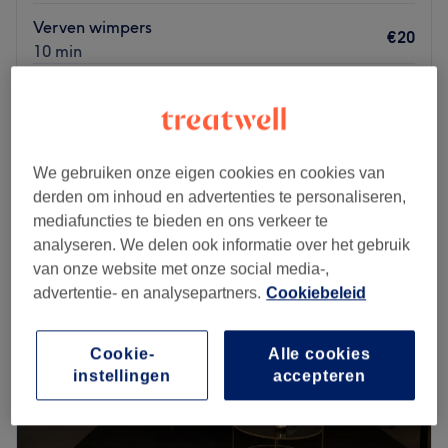
Verven wimpers
€20
10 min
Waxen bovenlip
€12
10 min
Kort overzicht salongegevens
We gebruiken onze eigen cookies en cookies van
Maandag
09:00
–
22:00
derden om inhoud en advertenties te personaliseren,
Dinsdag
09:00
–
22:00
mediafuncties te bieden en ons verkeer te
Woensdag
09:00
–
22:00
analyseren. We delen ook informatie over het gebruik
Donderdag
09:00
–
22:00
van onze website met onze social media-,
Vrijdag
08:00
–
22:00
advertentie- en analysepartners.
Cookiebeleid
Zaterdag
08:00
–
18:00
Zondag
09:00
–
20:00
Cookie-
Alle cookies
instellingen
accepteren
Madamster is een salon waar zorg en comfort centraal
staan, met als doel de klanten een unieke
wellnesservaring te bieden.