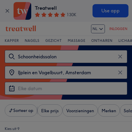
Treatwell
Use app
130K
NL
INLOGGEN
KAPPER
NAGELS
GEZICHT
MASSAGE
ONTHAREN
LICHA
Sorteer op
Elke prijs
Voorzieningen
Merken
Sal
Kies uit 9