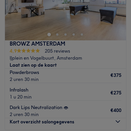
DLNAILS staat voor verzorgde, elegante nagels en een
ontspannen afspraak met persoonlijke aandacht.
Ik ben Danique en met meer dan 5 jaar passie voor het
vak en oog voor detail creëer ik nagels die perfect bij jou
passen, van naturel en classy tot iets meer uitgesproken.
BROWZ AMSTERDAM
4,9
205 reviews
🔗:
https://dlnails.salonized.com/
IJplein en Vogelbuurt, Amsterdam
Go to venue
Laat zien op de kaart
Powderbrows
€375
2 uren 30 min
Infralash
€275
1 u 20 min
Dark Lips Neutralization 👄
€400
2 uren 30 min
Kort overzicht salongegevens