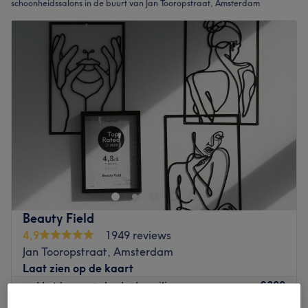
schoonheidssalons in de buurt van Jan Tooropstraat, Amsterdam
Beauty Field
4,9
1949 reviews
Jan Tooropstraat, Amsterdam
Laat zien op de kaart
€300
pakket benen+oksels+brazilian
1 u 30 min
€465