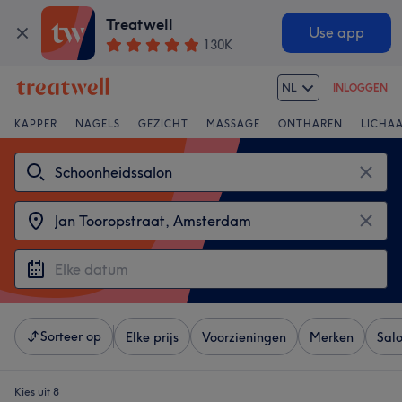
Treatwell
Use app
130K
NL
INLOGGEN
KAPPER
NAGELS
GEZICHT
MASSAGE
ONTHAREN
LICHA
Sorteer op
Elke prijs
Voorzieningen
Merken
Sal
Kies uit 8