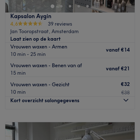
populair. Het team heeft al jaren ervaring opgedaan als
huidspecialiste en staat garant voor het uitvoeren van
Kapsalon Aygin
behandelingen volgens de meest innovatieve technieken.
4,6
39 reviews
Ze zijn gespecialiseerd in gezichtsbehandelingen,
Jan Tooropstraat, Amsterdam
sugaring en pedicures. Laat je lekker verwennen en kies
Laat zien op de kaart
uit het brede aanbod van behandelingen. Beauty Field is
Vrouwen waxen - Armen
aangesloten bij ANBOS. Tevens is Beauty Field ook een
vanaf
€14
10 min - 25 min
erkend leerbedrijf.
Vrouwen waxen - Benen van af
Go to venue
vanaf
€21
15 min
€32
Vrouwen waxen - Gezicht
10 min
€38
Kort overzicht salongegevens
Maandag
Gesloten
Dinsdag
13:00
–
17:00
Woensdag
10:00
–
17:00