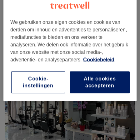
Medische pedicure
vanaf
€40
20 min - 1 u 50 min
We gebruiken onze eigen cookies en cookies van
€45
Klapp - deep clean massage
derden om inhoud en advertenties te personaliseren,
35 min
€57,50
mediafuncties te bieden en ons verkeer te
Kort overzicht salongegevens
analyseren. We delen ook informatie over het gebruik
van onze website met onze social media-,
advertentie- en analysepartners.
Cookiebeleid
Maandag
08:00
–
21:00
Dinsdag
08:00
–
21:00
Woensdag
08:00
–
21:00
Cookie-
Alle cookies
Donderdag
08:00
–
21:00
instellingen
accepteren
Vrijdag
08:00
–
21:00
Zaterdag
08:00
–
21:00
Zondag
08:00
–
21:00
Beauty Field is een moderne salon in Amsterdam West.
Naast behandelingen als zuurstoftherapie en
suikerontharing is vooral de facelift zonder naalden