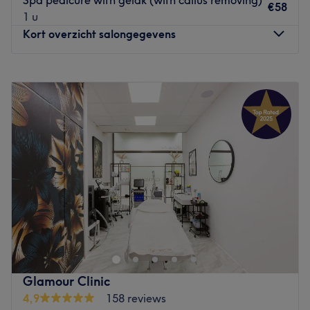
€58
Gebruikte merken en producten: Keune, Ciment, Mulato
1 u
& Panasonic
Kort overzicht salongegevens
De extra’s: -
Go to venue
Maandag
10:00
–
20:00
Dinsdag
10:00
–
20:00
Woensdag
10:00
–
20:00
Donderdag
10:00
–
20:00
Vrijdag
10:00
–
20:00
Zaterdag
10:00
–
20:00
Zondag
10:00
–
18:00
Sonam Nail Studio – Amsterdam is een manicure- en
pedicuresalon waar zorg, kwaliteit en comfort centraal
staan, met als doel iedere klant te laten ontspannen én
met perfect verzorgde nagels de deur uit te laten gaan.
De salon staat bekend om haar cozy en vriendelijke sfeer,
Glamour Clinic
gecombineerd met professionele behandelingen en oog
4,9
158 reviews
voor detail.