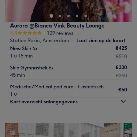
Aurora @Bianca Vink Beauty Lounge
4,9
129 reviews
Station Rokin, Amsterdam
Laat zien op de kaart
€425
New Skin 6x
1 u 15 min
€510
€300
Skin Gymnastiek 6x
45 min
€360
Medische/Medical pedicure - Cosmetisch
€60
1 u
Kort overzicht salongegevens
Maandag
Gesloten
Dinsdag
Gesloten
Woensdag
10:00
–
17:00