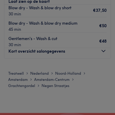
Laat zien op de kaart
of the customers. They are professional, friendly and
Blow dry - Wash & blow dry short
strive to meet all their customers' needs.
€37,50
30 min
What we like about the salon:
Blow dry - Wash & blow dry medium
Atmosphere: friendly & caring
€50
45 min
Specialized in: hairtreatments
Brands and products used: 111Skin, Bloomeffects,
Gentlemen's - Wash & cut
€48
Champo, Keune, Pune and O.P.I.
30 min
Go to venue
Kort overzicht salongegevens
Maandag
Gesloten
Dinsdag
09:00
–
19:00
Treatwell
Nederland
Noord-Holland
>
>
>
Woensdag
09:00
–
20:00
Amsterdam
Amsterdam-Centrum
>
>
Donderdag
09:00
–
19:00
Grachtengordel
Negen Straatjes
>
Vrijdag
Gesloten
Zaterdag
09:00
–
19:00
Zondag
Gesloten
Hair By Renske is een Amsterdam-based kapsalon waar