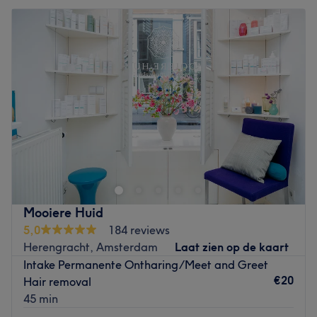
corrigeren) - Een alternatieve behandeling van gelijke
The team:
Dinsdag
11:00
–
18:00
waarde.
Woensdag
Gesloten
Owner Akira has 19 years experience.
No-show/Annuleren/verplaatsen afspraak:
Donderdag
09:30
–
18:00
-Bij een No-show word er 100% in rekening gebracht! - Ik
What we like about the venue:
Vrijdag
09:30
–
18:00
hanteer een 48-uur policy bij niet tijdig annuleren van
Atmosphere: Cozy, chill, relax, clean
Zaterdag
09:00
–
18:00
afspraak word er 50% in rekening gebracht. -
Specialised in: Hair cut, Color, Perm, Straightening,
Zondag
10:00
–
14:00
Verplaatsen van afspraak kan tot 1uur van te voren mits
Styling.
online geboekt, bij telefonische afspraken of via whats-
Brands and products used: Oway, Olaplex, K18, Milbon,
Mauve Lemonade in Amsterdam is a salon where care
app hanteer ik een 3uur van te voren policy!
Redken
and comfort are more than important values with the aim
The extra touches: Rent a chair so appointment only.
Je kan Aurora bereiken via.
of offering customers a unique wellness experience.
Cancelation Policy:
E: aurora.ndsm@outlook.com
Nearest public transport: The venue is conveniently
If you need to cancel or reschedule your appointment, we
situated close to plenty of public transport options with
Mooiere Huid
T: 06-34035148
kindly ask for at least 24HOURS' NOTICE to avoid a
the busstop right in front of the salon, ensuring a hassle-
5,0
184 reviews
cancellation fee.
IG: aurora.ndsm
free journey to the venue for all beauty enthusiasts.
Herengracht, Amsterdam
Laat zien op de kaart
・LESS THAN 24 HOURS' NOTICE: A 50%FEE of the
Volg ons op
IG: @aurora.ndsm
Intake Permanente Ontharing/Meet and Greet
The team: The salon has a small team of employees who
service cost will be charged.
€20
Hair removal
take care of the customers. They are professional, friendly
Let op!!!: Aurora zit gevestigd in het pand van Bianca
45 min
and have over 14 years of experience.
・NO-SHOW: The full service charge will apply.
Vink