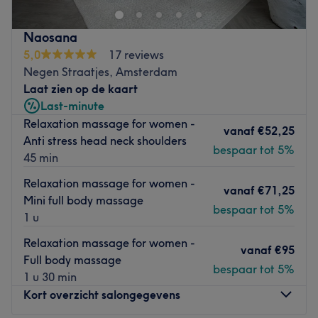
afspraak wordt gewerkt. Hier vind je innovatieve
gezichtsmassages die niet alleen ontspannend zijn maar
Naosana
ook verstevigend en liftend werken op de spieren in het
5,0
17 reviews
gezicht. Facials die de kracht van mooie producten
Negen Straatjes, Amsterdam
combineren met veel kennis van de huid, apparatuur en
Laat zien op de kaart
massage. Je gaat met een prachtige glow weer naar
Last-minute
buiten. Wil je meer? Je kunt ook terecht voor
Relaxation massage for women -
huidverbetering (microneedling, een biologische peeling
vanaf
€52,25
Anti stress head neck shoulders
en behandelingen met LED licht of VPL) én permanente
bespaar tot 5%
45 min
ontharing.
Relaxation massage for women -
Dichtstbijzijnde openbaar vervoer: Tram 2 en 12 halte:
vanaf
€71,25
Mini full body massage
Koningsplein. Metro 52 halte: Rokin.
bespaar tot 5%
1 u
Het team: Mooiere Huid wordt gerund door Annemiek en
Relaxation massage for women -
ze werkt alleen. Sinds 1999 is ze gediplomeerd
vanaf
€95
Full body massage
schoonheidsspecialiste, sinds 2021 is ze ook
bespaar tot 5%
1 u 30 min
gediplomeerd facialiste en gespecialiseerd in
Kort overzicht salongegevens
gezichtsmassages. Deze opleiding volgde ze in Parijs.
Annemiek is dol op innovatieve producten en apparatuur