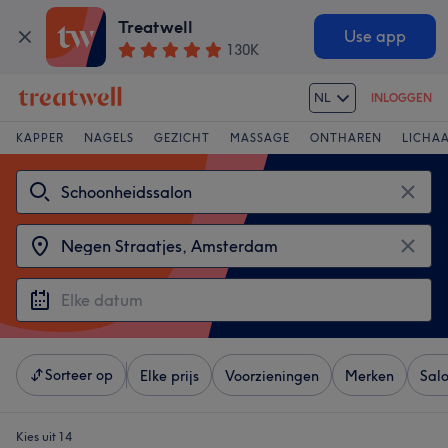
Treatwell
Use app
130K
NL
INLOGGEN
KAPPER
NAGELS
GEZICHT
MASSAGE
ONTHAREN
LICHA
Sorteer op
Elke prijs
Voorzieningen
Merken
Sal
Kies uit 14