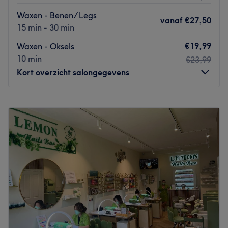
Waxen - Benen/ Legs
vanaf
€27,50
15 min - 30 min
€19,99
Waxen - Oksels
10 min
€23,99
Kort overzicht salongegevens
Maandag
10:00
–
18:00
Dinsdag
10:00
–
21:00
Woensdag
10:00
–
21:00
Donderdag
10:00
–
21:00
Vrijdag
10:00
–
18:00
Zaterdag
10:00
–
18:00
Zondag
Gesloten
Waxing Novia Amsterdam is de plek voor een beauty of
wax behandeling. Door de professionele manier van
waxen is het de juiste plek om te komen waxen, ook als je