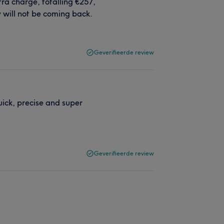
tra charge, totalling €257,
y will not be coming back.
Geverifieerde review
quick, precise and super
Geverifieerde review