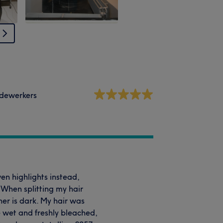
dewerkers
n highlights instead,
 When splitting my hair
her is dark. My hair was
 wet and freshly bleached,