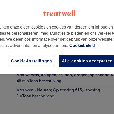
iken onze eigen cookies en cookies van derden om inhoud en
ties te personaliseren, mediafuncties te bieden en ons verkeer t
en. We delen ook informatie over het gebruik van onze website
edia-, advertentie- en analysepartners.
Cookiebeleid
Man: Wassen, knippen, snijden, op zondag €15.- to
Cookie-instellingen
Alle cookies accepteren
30 min
Toon beschrijving
Vrouw: Was, knippen, snijden, drogen; op zondag €
45 min
Toon beschrijving
Vrouwen - kleuren; Op zondag €15,- toeslag
1 u
Toon beschrijving