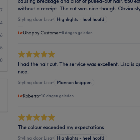
causing breakage and a lot of pulled-out hair. €50 ex
without a receipt. The cut was nice though. Obviousl
47
Styling door Lisa
•
Highlights - heel hoofd
94
Uhappy Customer
•
8 dagen geleden
6
5
10
I had the hair cut. The service was excellent. Lisa is 
nice.
Styling door Lisa
•
Mannen knippen
Roberto
•
10 dagen geleden
The colour exceeded my expectations
Styling door Lisa
•
Highlights - heel hoofd