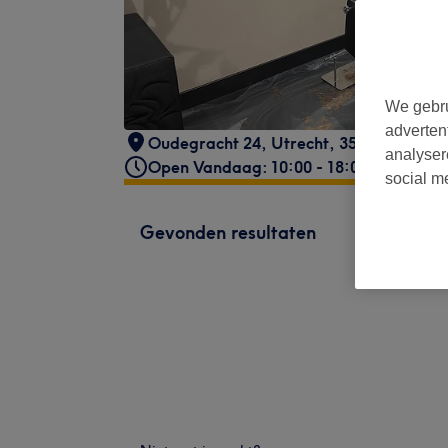
We gebru
adverten
Oudegracht 24
,
Utrecht
,
3511AP
analyser
Open Vandaag: 10:00 - 18:00
social m
Gevonden resultaten