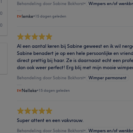
1
Behandeling door Sabine Bokhorst
•
Wimpers en/of wenkb
0
Iemke
•
15 dagen geleden
0
Al een aantal keren bij Sabine geweest en ik wil ner
Sabine benadert je op een hele persoonlijke en vriende
direct prettig bij haar. Ze is daarnaast echt een profe
dan ook weer perfect! Erg blij met mijn mooie wimpe
Behandeling door Sabine Bokhorst
•
Wimper permanent
Nelleke
•
15 dagen geleden
Super attent en een vakvrouw.
Behandeling door Sabine Bokhorst
•
Wimpers en/of wenkb