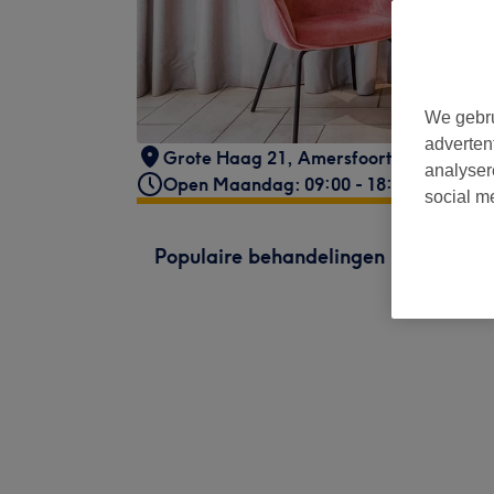
We gebru
adverten
Grote Haag 21
,
Amersfoort
,
3811HH
analyser
Open Maandag: 09:00 - 18:00
social m
Populaire behandelingen