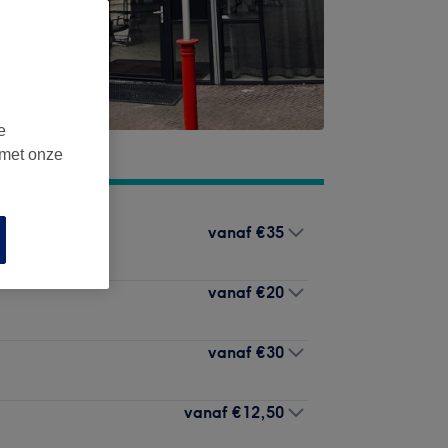
e
 met onze
vanaf
€35
vanaf
€20
vanaf
€30
vanaf
€12,50