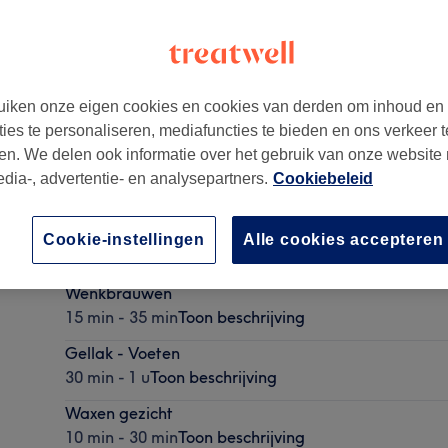
iken onze eigen cookies en cookies van derden om inhoud en
ties te personaliseren, mediafuncties te bieden en ons verkeer t
en. We delen ook informatie over het gebruik van onze website
edia-, advertentie- en analysepartners.
Cookiebeleid
BIAB The GelBottle
Cookie-instellingen
Alle cookies accepteren
30 min - 1 u 15 min
Toon beschrijving
Wenkbrauwen
15 min - 35 min
Toon beschrijving
Gellak - Voeten
30 min - 1 u
Toon beschrijving
Waxen gezicht
10 min - 30 min
Toon beschrijving