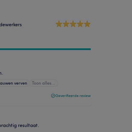
dewerkers
n.
rauwen verven
Toon alles…
Geverifieerde review
rachtig resultaat.