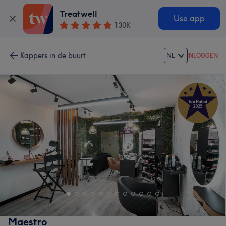
Treatwell
Use app
130K
Kappers in de buurt
NL
INLOGGEN
Maestro