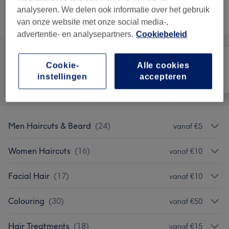
analyseren. We delen ook informatie over het gebruik
Alle behandelingen
van onze website met onze social media-,
advertentie- en analysepartners.
Cookiebeleid
Cookie-
Alle cookies
instellingen
accepteren
Alle
Haar
Ontharen
Men Haircuts & Beard
(
24
)
vanaf €5
Women Haircuts
(
16
)
vanaf €10
Facial Hair
(
17
)
vanaf €10
Colouring
(
30
)
vanaf €50
Hair Treatments
(
18
)
vanaf €15