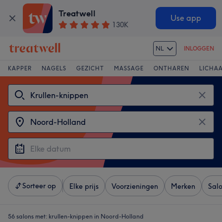
Treatwell
Use app
130K
NL
INLOGGEN
KAPPER
NAGELS
GEZICHT
MASSAGE
ONTHAREN
LICHA
Sorteer op
Elke prijs
Voorzieningen
Merken
Sal
56 salons met:
krullen-knippen in Noord-Holland