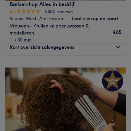
Peetoom en door in verschillende kapsalons te hebben
Barbershop Alles in bedrijf
gewerkt, kent ze alle kneepjes van het kappersvak. Zelmy
4,8
5485 reviews
is verder ook gespecialiseerd in het knippen van krullend
Nieuw-West, Amsterdam
Laat zien op de kaart
haar en daarnaast beheerst ze ook de technieken voor
Vrouwen - Krullen knippen,wassen &
het snijden van Europees haar. Bij La Lopez Palace ben je
€85
modelleren
hoe dan ook verzekerd van mooi geknipt en gestyled
1 u 30 min
haar.
Kort overzicht salongegevens
Go to venue
Maandag
10:00
–
21:00
Dinsdag
10:00
–
21:00
Woensdag
10:00
–
21:00
Donderdag
10:00
–
21:00
Vrijdag
10:00
–
21:00
Zaterdag
10:00
–
21:00
Zondag
12:00
–
21:00
Barbershop Alles in Bedrijf Amsterdam
Bij
Barbershop Alles in Bedrijf
in Amsterdam kun je