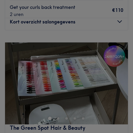
Wat we leuk vinden aan de salon:
Get your curls back treatment
€110
Sfeer: Een ruime planning en persoonlijke service.
2 uren
Gespecialiseerd in: Haar.
Kort overzicht salongegevens
De extra’s: De salon bevindt zich midden in het centrum
omringd door tram/bushaltes.
Maandag
10:00
–
18:00
Go to venue
Dinsdag
10:00
–
18:00
Woensdag
10:00
–
18:00
Donderdag
10:00
–
18:00
Vrijdag
10:00
–
18:00
Zaterdag
10:00
–
17:00
Zondag
Gesloten
Wanneer je op zoek bent naar een goede beautysalon,
dan ben je bij Karma Beauty in Amstelveen aan het juiste
adres. Een persoonlijke benadering, klanttevredenheid en
hygiëne staan hier dan ook centraal. Welke behandeling
je ook boekt bij het gepassioneerde team iedere
The Green Spot Hair & Beauty
behandeling wordt afgestemd is op jouw behoeftes. Kom