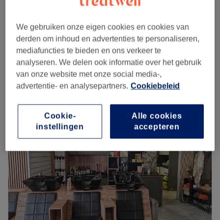
Prinsengracht is op loopafstand.
4,9
388 reviews
Hoofddorpplein, Amsterdam
Wat wij leuk vinden aan de salon:
We gebruiken onze eigen cookies en cookies van
Laat zien op de kaart
Sfeer:
Mooi en prettige sfeer
derden om inhoud en advertenties te personaliseren,
mannen - Krullen knippen
Gespecialiseerd in:
Knippen en baardtrimmen
€50
mediafuncties te bieden en ons verkeer te
30 min
De extra's:
Gratis drankje
analyseren. We delen ook informatie over het gebruik
Kort overzicht salongegevens
Go to venue
van onze website met onze social media-,
advertentie- en analysepartners.
Cookiebeleid
Maandag
09:00
–
21:00
Dinsdag
09:00
–
21:00
Cookie-
Alle cookies
Woensdag
09:00
–
21:00
instellingen
accepteren
Donderdag
09:00
–
21:00
Vrijdag
09:00
–
18:00
Zaterdag
09:00
–
18:00
Zondag
09:00
–
21:00
Barbershop Hardi is een gerenommeerde kapper
gevestigd in het hart van Amsterdam. Deze salon staat
bekend om zijn toewijding aan klanttevredenheid en