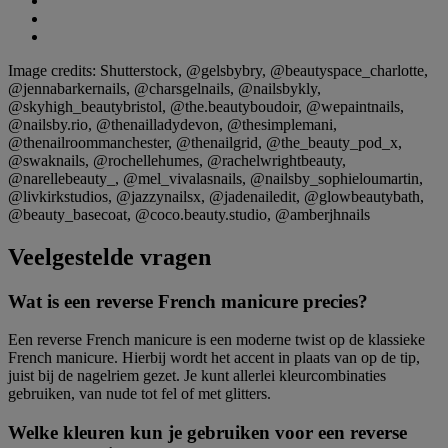
Image credits: Shutterstock, @gelsbybry, @beautyspace_charlotte,
@jennabarkernails, @charsgelnails, @nailsbykly,
@skyhigh_beautybristol, @the.beautyboudoir, @wepaintnails,
@nailsby.rio, @thenailladydevon, @thesimplemani,
@thenailroommanchester, @thenailgrid, @the_beauty_pod_x,
@swaknails, @rochellehumes, @rachelwrightbeauty,
@narellebeauty_, @mel_vivalasnails, @nailsby_sophieloumartin,
@livkirkstudios, @jazzynailsx, @jadenailedit, @glowbeautybath,
@beauty_basecoat, @coco.beauty.studio, @amberjhnails
Veelgestelde vragen
Wat is een reverse French manicure precies?
Een reverse French manicure is een moderne twist op de klassieke
French manicure. Hierbij wordt het accent in plaats van op de tip,
juist bij de nagelriem gezet. Je kunt allerlei kleurcombinaties
gebruiken, van nude tot fel of met glitters.
Welke kleuren kun je gebruiken voor een reverse