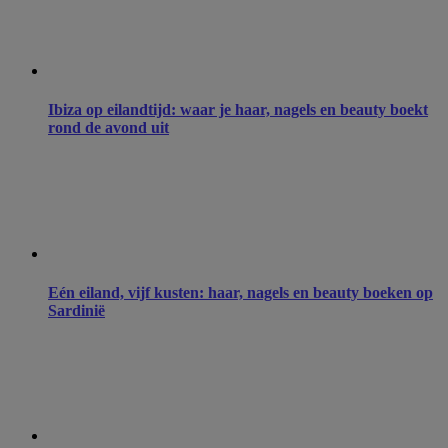
Ibiza op eilandtijd: waar je haar, nagels en beauty boekt
rond de avond uit
Eén eiland, vijf kusten: haar, nagels en beauty boeken op
Sardinië