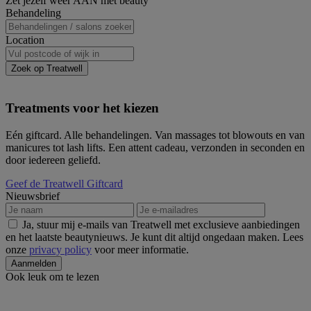
Zet jezelf weer AAN met beauty
Sidebar
Behandeling
Location
Zoek op Treatwell
Treatments voor het kiezen
Eén giftcard. Alle behandelingen. Van massages tot blowouts en van
manicures tot lash lifts. Een attent cadeau, verzonden in seconden en
door iedereen geliefd.
Geef de Treatwell Giftcard
Nieuwsbrief
Ja, stuur mij e-mails van Treatwell met exclusieve aanbiedingen
en het laatste beautynieuws. Je kunt dit altijd ongedaan maken. Lees
onze
privacy policy
voor meer informatie.
Ook leuk om te lezen