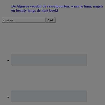
De Algarve voorbij de resortpoorten: waar je haar, nagels
en beauty langs de kust boekt
Zoeken...