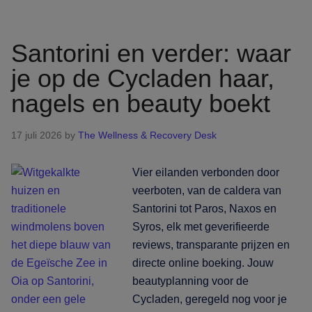
de
resortpoorten:
waar
Santorini en verder: waar
je
je op de Cycladen haar,
haar,
nagels en beauty boekt
nagels
en
beauty
17 juli 2026
by
The Wellness & Recovery Desk
langs
de
Vier eilanden verbonden door
kust
veerboten, van de caldera van
boekt
Santorini tot Paros, Naxos en
Syros, elk met geverifieerde
reviews, transparante prijzen en
directe online boeking. Jouw
beautyplanning voor de
Cycladen, geregeld nog voor je