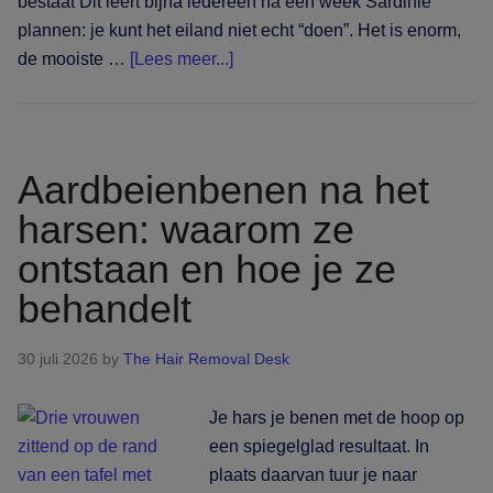
bestaat Dit leert bijna iedereen na een week Sardinië
plannen: je kunt het eiland niet echt “doen”. Het is enorm,
overEén
de mooiste …
[Lees meer...]
eiland,
vijf
kusten:
haar,
Aardbeienbenen na het
nagels
harsen: waarom ze
en
ontstaan en hoe je ze
beauty
boeken
behandelt
op
Sardinië
30 juli 2026
by
The Hair Removal Desk
Je hars je benen met de hoop op
een spiegelglad resultaat. In
plaats daarvan tuur je naar