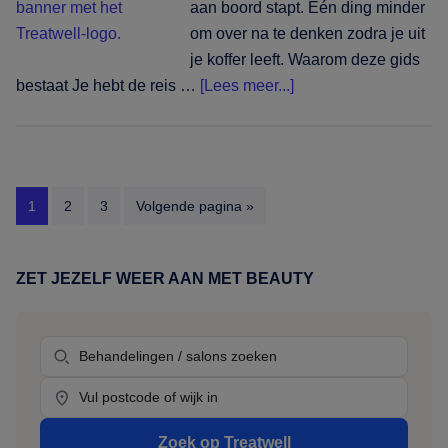
aan boord stapt. Eén ding minder
om over na te denken zodra je uit
je koffer leeft. Waarom deze gids
overSantorini
bestaat Je hebt de reis …
[Lees meer...]
en
verder:
waar
je
Pagina
Pagina
Pagina
Ga
1
2
3
Volgende pagina »
op
naar
de
Cycladen
ZET JEZELF WEER AAN MET BEAUTY
Primaire
haar,
Sidebar
nagels
Behandeling
en
beauty
Location
boekt
Zoek op Treatwell