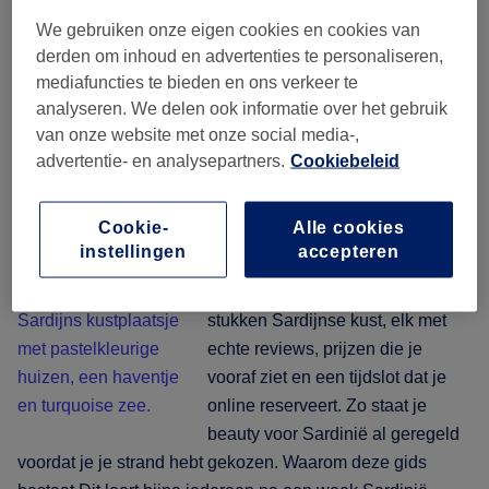
eilandtijd:
We gebruiken onze eigen cookies en cookies van
waar
derden om inhoud en advertenties te personaliseren,
je
mediafuncties te bieden en ons verkeer te
haar,
Eén eiland, vijf kusten:
analyseren. We delen ook informatie over het gebruik
nagels
haar, nagels en beauty
van onze website met onze social media-,
en
advertentie- en analysepartners.
Cookiebeleid
boeken op Sardinië
beauty
boekt
Cookie-
Alle cookies
rond
31 juli 2026
by
The Wellness & Recovery Desk
instellingen
accepteren
de
avond
Eenentwintig salons langs vijf
uit
stukken Sardijnse kust, elk met
echte reviews, prijzen die je
vooraf ziet en een tijdslot dat je
online reserveert. Zo staat je
beauty voor Sardinië al geregeld
voordat je je strand hebt gekozen. Waarom deze gids