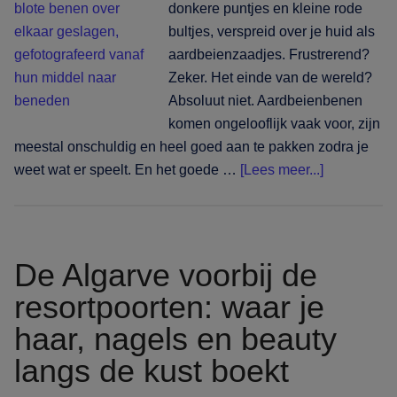
donkere puntjes en kleine rode
bultjes, verspreid over je huid als
aardbeienzaadjes. Frustrerend?
Zeker. Het einde van de wereld?
Absoluut niet. Aardbeienbenen
komen ongelooflijk vaak voor, zijn
meestal onschuldig en heel goed aan te pakken zodra je
overAardbe
weet wat er speelt. En het goede …
[Lees meer...]
na
het
harsen:
waarom
De Algarve voorbij de
ze
resortpoorten: waar je
ontstaan
haar, nagels en beauty
en
hoe
langs de kust boekt
je