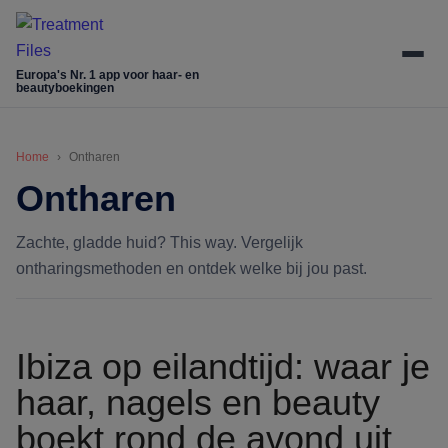
Door
Skip
Spring
Spring
naar
to
naar
naar
de
secondary
de
de
Europa's Nr. 1 app voor haar- en
beautyboekingen
hoofd
menu
eerste
voettekst
inhoud
sidebar
Home
Ontharen
Ontharen
Zachte, gladde huid? This way. Vergelijk
ontharingsmethoden en ontdek welke bij jou past.
Ibiza op eilandtijd: waar je
haar, nagels en beauty
boekt rond de avond uit