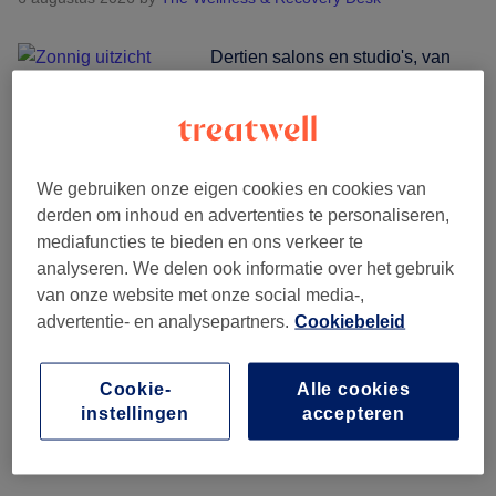
Dertien salons en studio's, van
Ibiza-Stad tot aan de kusten,
allemaal met echte reviews,
prijzen die je vóór het boeken ziet
en een tijdslot dat je online
We gebruiken onze eigen cookies en cookies van
reserveert. Zo regel je haar,
derden om inhoud en advertenties te personaliseren,
nagels en beauty tussen het
mediafuncties te bieden en ons verkeer te
strand, de boot en welke
analyseren. We delen ook informatie over het gebruik
twijfelachtige beslissing er ook na
van onze website met onze social media-,
zonsondergang begint. Waarom
advertentie- en analysepartners.
Cookiebeleid
deze gids bestaat Op Ibiza loopt
alles volgens een schema. De
Cookie-
Alle cookies
overIbiza
boot …
[Lees meer...]
instellingen
accepteren
op
eilandtijd:
waar