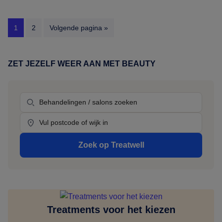
zit
aan
Pagina
Pagina
Ga
1
2
Volgende pagina »
de
naar
Costa
del
ZET JEZELF WEER AAN MET BEAUTY
Primaire
Sol,
Sidebar
hier
Behandeling
boek
je
Location
je
beautyafspraak
Zoek op Treatwell
Treatments voor het kiezen