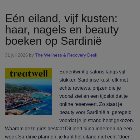
je
haar,
Eén eiland, vijf kusten:
nagels
haar, nagels en beauty
en
boeken op Sardinië
beauty
boekt
rond
31 juli 2026
by
The Wellness & Recovery Desk
de
avond
Eenentwintig salons langs vijf
uit
stukken Sardijnse kust, elk met
echte reviews, prijzen die je
vooraf ziet en een tijdslot dat je
online reserveert. Zo staat je
beauty voor Sardinië al geregeld
voordat je je strand hebt gekozen.
Waarom deze gids bestaat Dit leert bijna iedereen na een
week Sardinië plannen: je kunt het eiland niet echt “doen”.