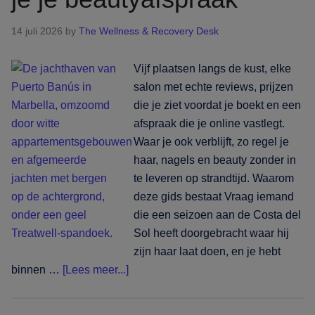
haar,
nagels
14 juli 2026
by
The Wellness & Recovery Desk
en
beauty
Vijf plaatsen langs de kust, elke
boekt
salon met echte reviews, prijzen
die je ziet voordat je boekt en een
afspraak die je online vastlegt.
Waar je ook verblijft, zo regel je
haar, nagels en beauty zonder in
te leveren op strandtijd. Waarom
deze gids bestaat Vraag iemand
die een seizoen aan de Costa del
Sol heeft doorgebracht waar hij
zijn haar laat doen, en je hebt
overWaar
binnen …
[Lees meer...]
je
ook