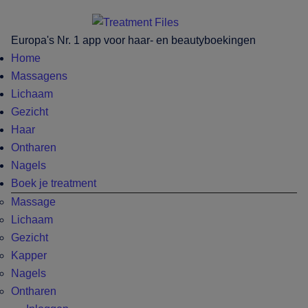
Door
Skip
Spring
Spring
naar
to
naar
naar
Europa's Nr. 1 app voor haar- en beautyboekingen
de
secondary
de
de
Home
hoofd
menu
eerste
voettekst
Massagens
inhoud
sidebar
Lichaam
Gezicht
Haar
Ontharen
Nagels
Boek je treatment
Massage
Lichaam
Gezicht
Kapper
Nagels
Ontharen