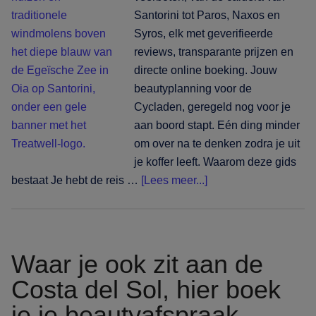
kust
Santorini tot Paros, Naxos en
boekt
Syros, elk met geverifieerde
reviews, transparante prijzen en
directe online boeking. Jouw
beautyplanning voor de
Cycladen, geregeld nog voor je
aan boord stapt. Eén ding minder
om over na te denken zodra je uit
je koffer leeft. Waarom deze gids
overSantorini
bestaat Je hebt de reis …
[Lees meer...]
en
verder:
waar
je
Waar je ook zit aan de
op
Costa del Sol, hier boek
de
je je beautyafspraak
Cycladen