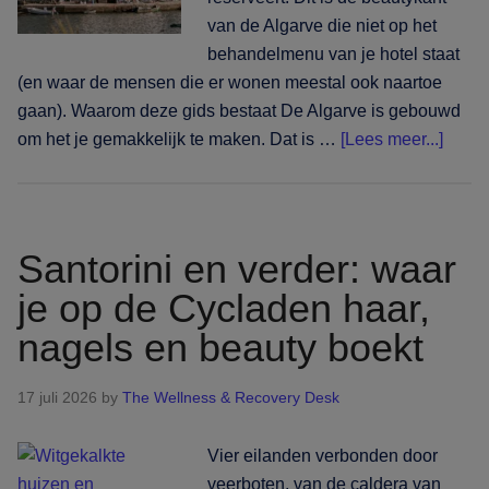
van de Algarve die niet op het
behandelmenu van je hotel staat
(en waar de mensen die er wonen meestal ook naartoe
gaan). Waarom deze gids bestaat De Algarve is gebouwd
over
om het je gemakkelijk te maken. Dat is …
[Lees meer...]
Algar
voorbi
de
resort
Santorini en verder: waar
waar
je op de Cycladen haar,
je
nagels en beauty boekt
haar,
nagel
en
17 juli 2026
by
The Wellness & Recovery Desk
beaut
langs
Vier eilanden verbonden door
de
veerboten, van de caldera van