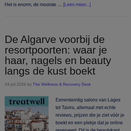
overEén
Het is enorm, de mooiste …
[Lees meer...]
eiland,
vijf
kusten:
haar,
De Algarve voorbij de
nagels
resortpoorten: waar je
en
haar, nagels en beauty
beauty
boeken
langs de kust boekt
op
Sardinië
24 juli 2026
by
The Wellness & Recovery Desk
Eenentwintig salons van Lagos
tot Tavira, allemaal met echte
reviews, prijzen die je ziet vóór je
boekt en een plekje dat je online
reserveert. Dit is de beautykant