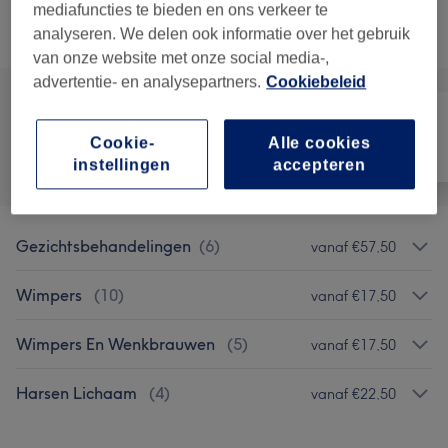
mediafuncties te bieden en ons verkeer te
analyseren. We delen ook informatie over het gebruik
Alle behandelingen
van onze website met onze social media-,
advertentie- en analysepartners.
Cookiebeleid
Cookie-
Alle cookies
Alle
Ontharen
Gezicht
instellingen
accepteren
Gezichtsbehandelingen
(
6
)
vanaf €57,50
Wimpers
(
10
)
vanaf €17,50
Wimpers En Wenkbrauwen
(
5
)
vanaf €17,50
Harsen Lichaam
(
4
)
vanaf €22,50