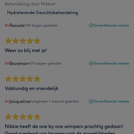
Behandeling door Nikkie
•
Hydraterende Gezichtsbehandeling
Pascale
•
20 dagen geleden
Geverifieerde review
Weer zo blij met je!
Bouwman
•
29 dagen geleden
Geverifieerde review
Vakkundig en vriendelijk
Jacqueline
•
ongeveer 1 maand geleden
Geverifieerde review
Nikkie heeft de one by one wimpers prachtig gedaan!
Goed overlegd van tevoren wat de mogelijkheden