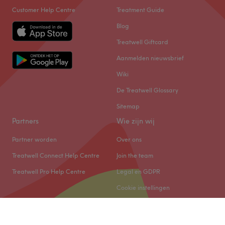
Customer Help Centre
Treatment Guide
Blog
Treatwell Giftcard
Aanmelden nieuwsbrief
Wiki
De Treatwell Glossary
Sitemap
Partners
Wie zijn wij
Partner worden
Over ons
Treatwell Connect Help Centre
Join the team
Treatwell Pro Help Centre
Legal en GDPR
Cookie instellingen
© 2026 Treatwell Salonized NL B.V.