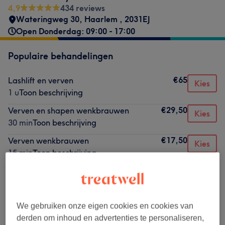
4,9
434 reviews
Wateringweg 30
,
Haarlem
,
2031EJ
Open Donderdag: 09:00 - 17:00
Populaire behandelingen
€65
Lashlift en verven
Kies
1 u
Toon beschrijving
€29,50
Verven en shapen wenkbrauwen
Kies
30 min
Toon beschrijving
€17,50
Verven wenkbrauwen
Kies
15 min
Toon beschrijving
€49,50
One by one opvullen na 3 weken
Kies
1 u
Toon beschrijving
€22,50
Harsen bikinilijn
Kies
We gebruiken onze eigen cookies en cookies van
15 min
Toon beschrijving
derden om inhoud en advertenties te personaliseren,