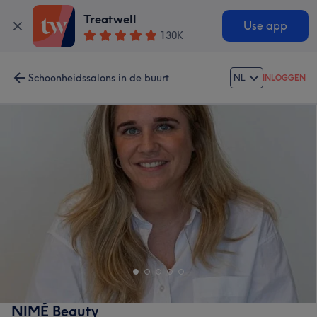
Treatwell
Use app
130K
Schoonheidssalons in de buurt
NL
INLOGGEN
NIMÉ Beauty